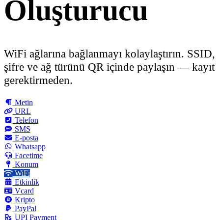
Oluşturucu
WiFi ağlarına bağlanmayı kolaylaştırın. SSID,
şifre ve ağ türünü QR içinde paylaşın — kayıt
gerektirmeden.
Metin
URL
Telefon
SMS
E-posta
Whatsapp
Facetime
Konum
WiFi
Etkinlik
Vcard
Kripto
PayPal
UPI Payment