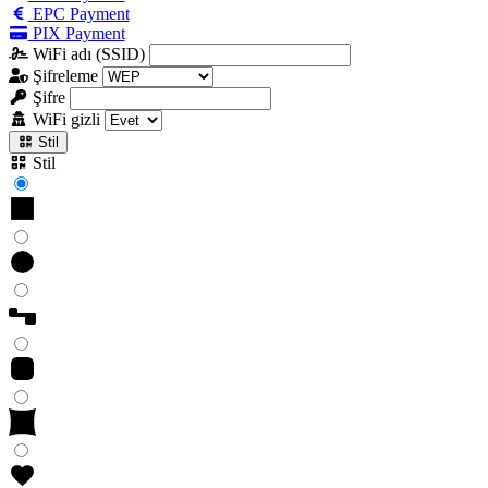
EPC Payment
PIX Payment
WiFi adı (SSID)
Şifreleme
Şifre
WiFi gizli
Stil
Stil