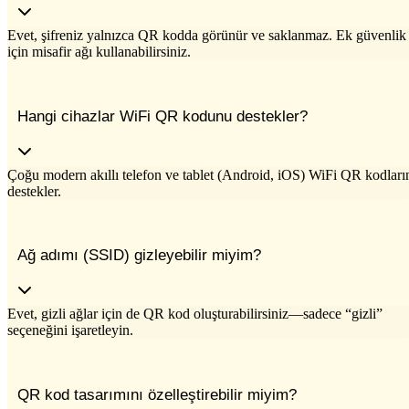
Evet, şifreniz yalnızca QR kodda görünür ve saklanmaz. Ek güvenlik
için misafir ağı kullanabilirsiniz.
Hangi cihazlar WiFi QR kodunu destekler?
Çoğu modern akıllı telefon ve tablet (Android, iOS) WiFi QR kodları
destekler.
Ağ adımı (SSID) gizleyebilir miyim?
Evet, gizli ağlar için de QR kod oluşturabilirsiniz—sadece “gizli”
seçeneğini işaretleyin.
QR kod tasarımını özelleştirebilir miyim?