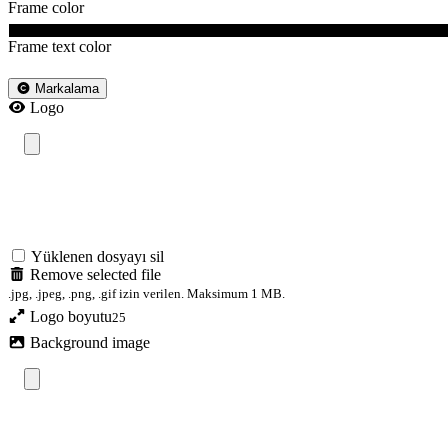
Frame color
Frame text color
Markalama
Logo
Yüklenen dosyayı sil
Remove selected file
.jpg, .jpeg, .png, .gif izin verilen. Maksimum 1 MB.
Logo boyutu
25
Background image