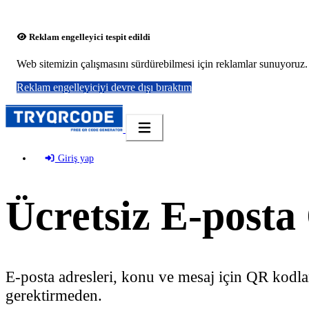
Reklam engelleyici tespit edildi
Web sitemizin çalışmasını sürdürebilmesi için reklamlar sunuyoruz. L
Reklam engelleyiciyi devre dışı bıraktım
Giriş yap
Ücretsiz E-post
E-posta adresleri, konu ve mesaj için QR kodları
gerektirmeden.