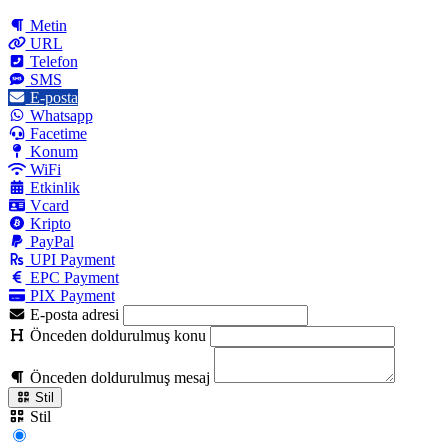
Metin
URL
Telefon
SMS
E-posta
Whatsapp
Facetime
Konum
WiFi
Etkinlik
Vcard
Kripto
PayPal
UPI Payment
EPC Payment
PIX Payment
E-posta adresi
Önceden doldurulmuş konu
Önceden doldurulmuş mesaj
Stil
Stil